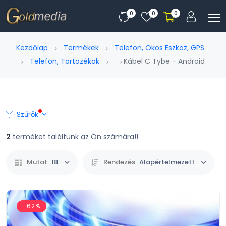
0
0
0
Kezdőlap
Termékek
Telefon, Okos Eszköz, GPS
Telefon, Tartozékok
Kábel C Tybe - Android
Szűrők
2
terméket találtunk az Ön számára!!
Mutat:
18
Rendezés:
Alapértelmezett
-62%