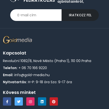
FELIRATKOZÁS
ajánlatainkról,
IRATKOZZ FEL
Kapcsolat
Revoluční 1082/8, Nové Město (Praha 1), 110 00 Praha
Telefon:
+ 06 70 166 9220
Email:
info@gold-media.hu
Nyitvatartás:
H-P: 9-18 óra Szo: 9-17 óra
Kövess minket