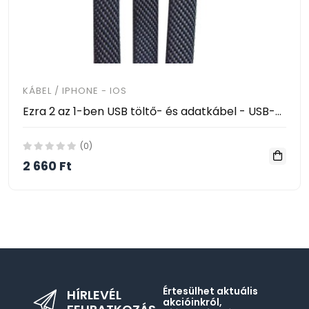
KÁBEL / IPHONE - IOS
Ezra 2 az 1-ben USB töltő- és adatkábel - USB-C és Lightning csatlakozó / 65W
(0)
2 660 Ft
Értesülhet aktuális
HÍRLEVÉL
akcióinkról,