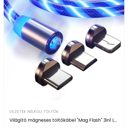
VEZETÉK NÉLKÜLI TÖLTŐK
Világító mágneses töltőkábel "Mag Flash" 3in1 LED világítással és három mágneses csatlakozóval minden készülék töltésére - 1m