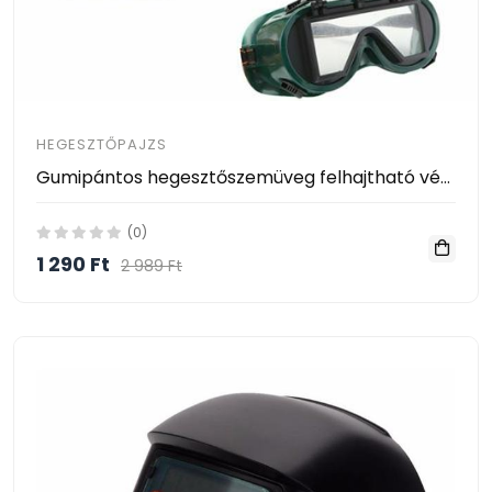
HEGESZTŐPAJZS
Gumipántos hegesztőszemüveg felhajtható védőüveggel
(0)
1 290 Ft
2 989 Ft