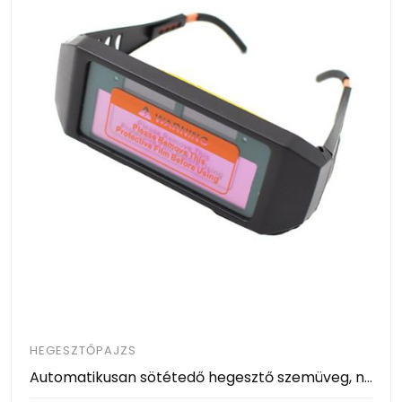
HEGESZTŐPAJZS
Automatikusan sötétedő hegesztő szemüveg, napelemes akkumulátorral