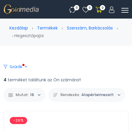
0
0
0
Kezdőlap
Termékek
Szerszám, Barkácsolás
Hegesztőpajzs
Szűrők
4
terméket találtunk az Ön számára!!
Mutat:
18
Rendezés:
Alapértelmezett
-26%