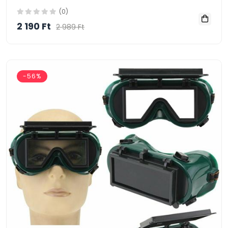
(0)
2 190 Ft
2 989 Ft
-56%