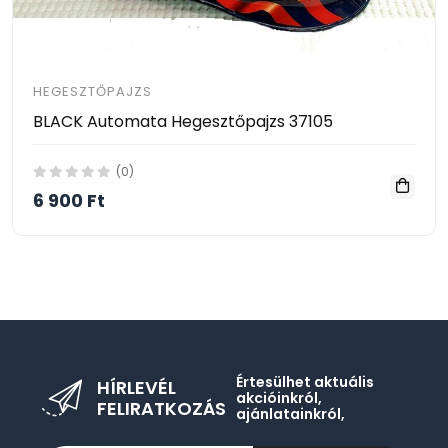
HEGESZTŐPAJZS
BLACK Automata Hegesztőpajzs 37105
(0)
6 900 Ft
Értesülhet aktuális
HÍRLEVÉL
akcióinkról,
FELIRATKOZÁS
ajánlatainkról,