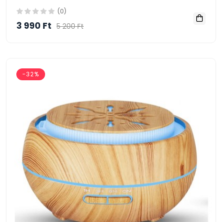
(0)
3 990 Ft
5 200 Ft
-32%