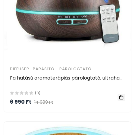
DIFFUSER- PÁRÁSÍTÓ - PÁROLOGTATÓ
Fa hatású aromaterápiás párologtató, ultrahangos párásító és illatosító 500ml - távirányítóval
(0)
6 990 Ft
14 989 Ft