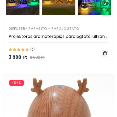
DIFFUSER- PÁRÁSÍTÓ - PÁROLOGTATÓ
Projektoros aromaterápiás párologtató, ultrahangos párásító és illatosító 250ml
(2)
3 990 Ft
6 990 Ft
-54%