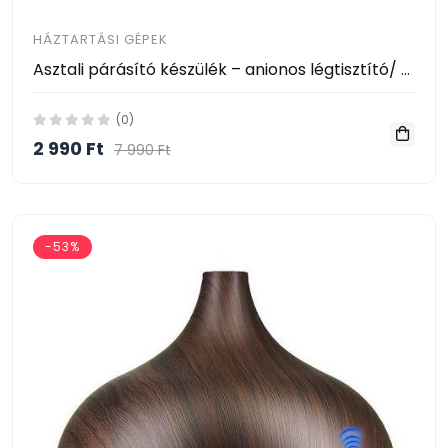
HÁZTARTÁSI GÉPEK
Asztali párásító készülék – anionos légtisztító/ 300 ML
(0)
2 990 Ft
7 990 Ft
-53%