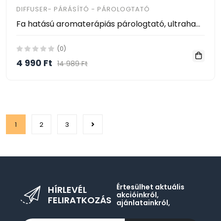
DIFFUSER- PÁRÁSÍTÓ - PÁROLOGTATÓ
Fa hatású aromaterápiás párologtató, ultrahangos párásító és illatosító 400ml
(0)
4 990 Ft
14 989 Ft
1
2
3
Értesülhet aktuális
HÍRLEVÉL
akcióinkról,
FELIRATKOZÁS
ajánlatainkról,