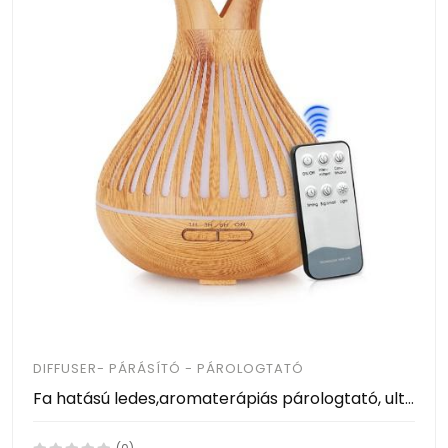
DIFFUSER- PÁRÁSÍTÓ - PÁROLOGTATÓ
Fa hatású ledes,aromaterápiás párologtató, ultrahangos párásító és illatosító 500ml - távirányítóval