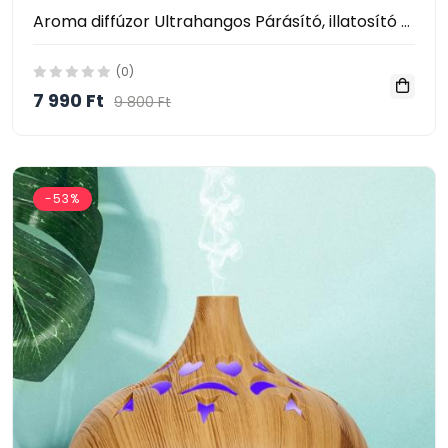
Aroma diffúzor Ultrahangos Párásító, illatosító 300ml, valósághű láng kandalló K373-15T
(0)
7 990 Ft
9 800 Ft
-53%