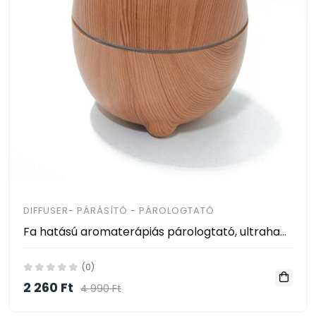
DIFFUSER- PÁRÁSÍTÓ - PÁROLOGTATÓ
Fa hatású aromaterápiás párologtató, ultrahangos párásító és illatosító - 200 ml
(0)
2 260 Ft
4 990 Ft