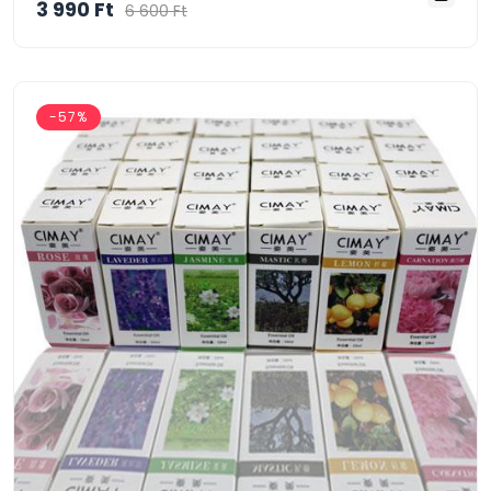
3 990 Ft
6 600 Ft
-57%