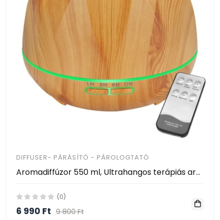
DIFFUSER- PÁRÁSÍTÓ - PÁROLOGTATÓ
Aromadiffúzor 550 ml, Ultrahangos terápiás aromapárásító távirányítóval, LED 7 szín, csendes, automatikus leállítás, krém
(0)
6 990 Ft
9 800 Ft