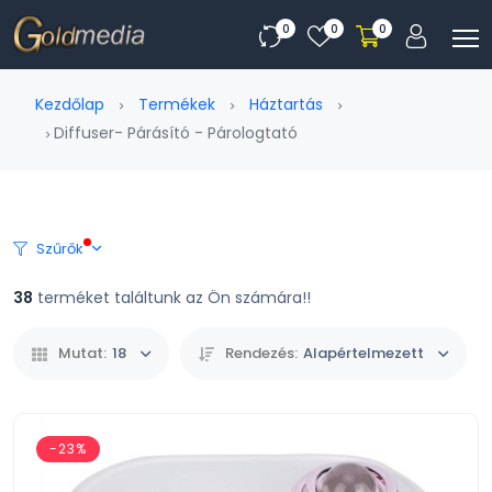
0
0
0
Kezdőlap
Termékek
Háztartás
Diffuser- Párásító - Párologtató
Szűrők
38
terméket találtunk az Ön számára!!
Mutat:
18
Rendezés:
Alapértelmezett
-23%