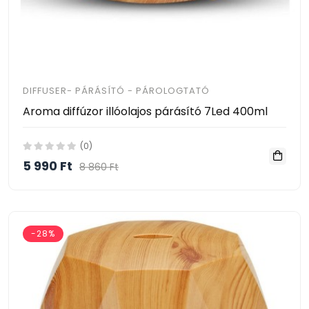
DIFFUSER- PÁRÁSÍTÓ - PÁROLOGTATÓ
Aroma diffúzor illóolajos párásító 7Led 400ml
(0)
5 990 Ft
8 860 Ft
-28%