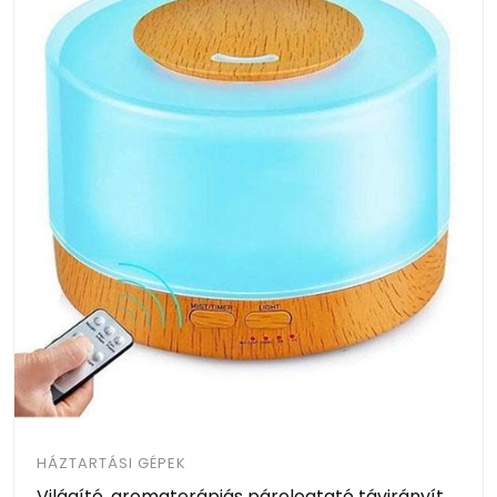
HÁZTARTÁSI GÉPEK
Világító, aromaterápiás párologtató távirányítós vezérléssel / ultrahangos párásító, 500 ml