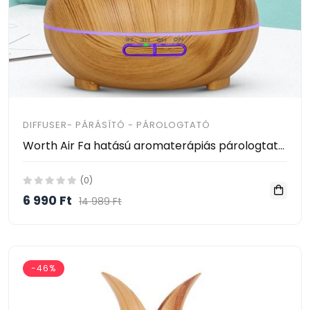
DIFFUSER- PÁRÁSÍTÓ - PÁROLOGTATÓ
Worth Air Fa hatású aromaterápiás párologtató, ultrahangos párásító és illatosító 500ml - távirányítóval
(0)
6 990 Ft
14 989 Ft
-46%