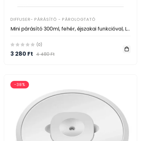
DIFFUSER- PÁRÁSÍTÓ - PÁROLOGTATÓ
Mini párásító 300ml, fehér, éjszakai funkcióval, LED világítással
(0)
3 280 Ft
4 480 Ft
-38%