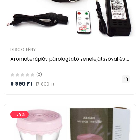
DISCO FÉNY
Aromaterápiás párologtató zenelejátszóval és party fénnyel / Bluetooth kihangosító
(0)
9 990 Ft
17 800 Ft
-39%