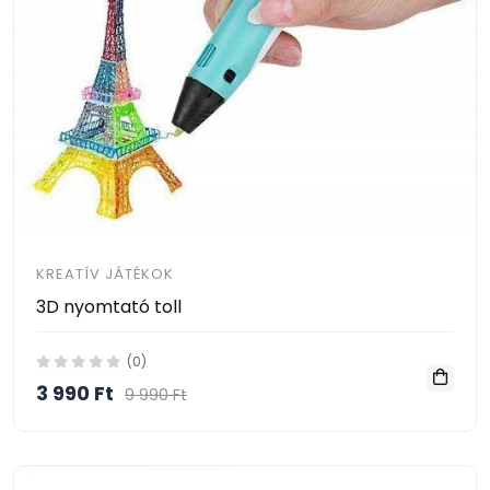
KREATÍV JÁTÉKOK
3D nyomtató toll
(0)
3 990 Ft
9 990 Ft