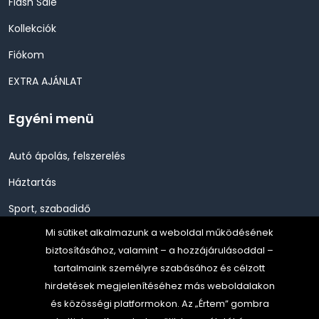
Flash Sale
Kollekciók
Fiókom
EXTRA AJÁNLAT
Egyéni menü
Autó ápolás, felszerelés
Háztartás
Sport, szabadidő
Mi sütiket alkalmazunk a weboldal működésének
Szépség, Egészség, Higénia
biztosításához, valamint – a hozzájárulásoddal –
Szerszám, Barkácsolás
tartalmaink személyre szabásához és célzott
hirdetések megjelenítéséhez más weboldalakon
Telefon, Okos eszköz, GPS
és közösségi platformokon. Az „Értem” gombra
TV, Szórakoztató elekt, HiFi