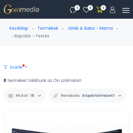
0
0
0
Kezdőlap
Termékek
Játék & Baba - Mama
Rajzolás – Festés
Szűrők
8
terméket találtunk az Ön számára!!
Mutat:
18
Rendezés:
Alapértelmezett