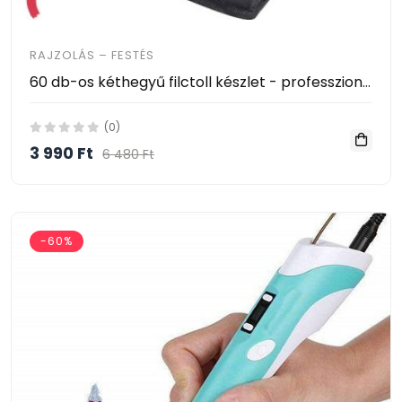
RAJZOLÁS – FESTÉS
60 db-os kéthegyű filctoll készlet - professzionális - rajzoláshoz és szövegkiemeléshez
(0)
3 990 Ft
6 480 Ft
-60%