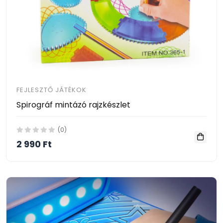
FEJLESZTŐ JÁTÉKOK
Spirográf mintázó rajzkészlet
(0)
2 990 Ft