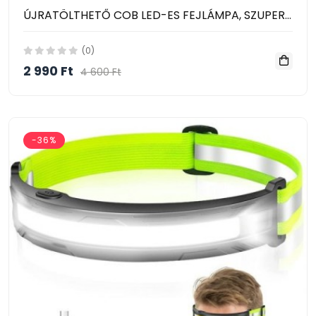
ÚJRATÖLTHETŐ COB LED-ES FEJLÁMPA, SZUPERFÉNYES COB és XPE LED 10W 350LM 1200mAh Mozgásérzékelős
(0)
2 990 Ft
4 600 Ft
-36%