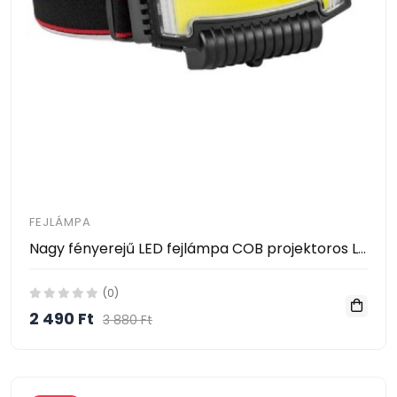
FEJLÁMPA
Nagy fényerejű LED fejlámpa COB projektoros LED vészjelzés W685-5
(0)
2 490 Ft
3 880 Ft