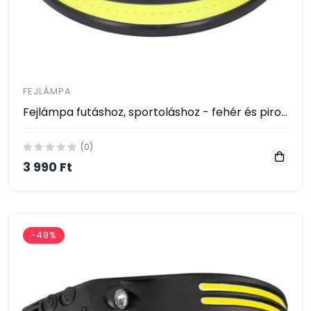
FEJLÁMPA
Fejlámpa futáshoz, sportoláshoz - fehér és piros fény
(0)
3 990 Ft
-48%