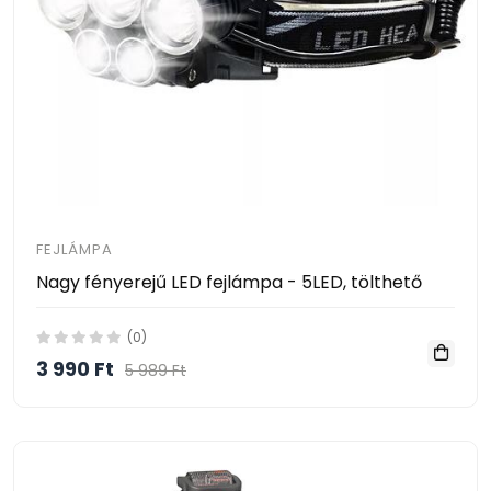
FEJLÁMPA
Nagy fényerejű LED fejlámpa - 5LED, tölthető
(0)
3 990 Ft
5 989 Ft