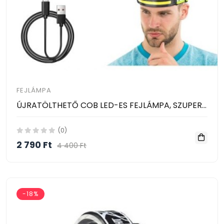
FEJLÁMPA
ÚJRATÖLTHETŐ COB LED-ES FEJLÁMPA, SZUPERFÉNYES, 230°-OS SZÉLES FÉNYSUGÁRRAL, FÉNYVISSZAVERŐ FEJPÁNTTAL
(0)
2 790 Ft
4 400 Ft
-18%