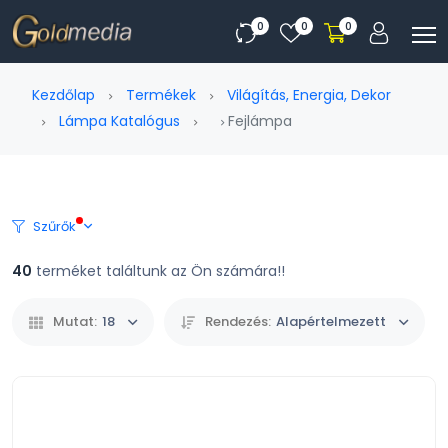
0
0
0
Kezdőlap
Termékek
Világítás, Energia, Dekor
Lámpa Katalógus
Fejlámpa
Szűrők
40
terméket találtunk az Ön számára!!
Mutat:
18
Rendezés:
Alapértelmezett