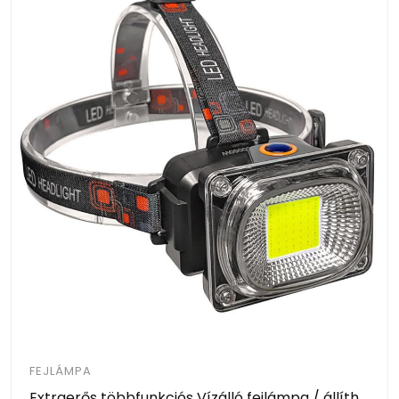
FEJLÁMPA
Extraerős többfunkciós Vízálló fejlámpa / állítható pánttal és lámpatesttel