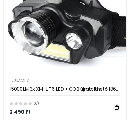
FEJLÁMPA
15000LM 3x XM-L T6 LED + COB újratölthető 18650 Fejlámpa
(0)
2 490 Ft