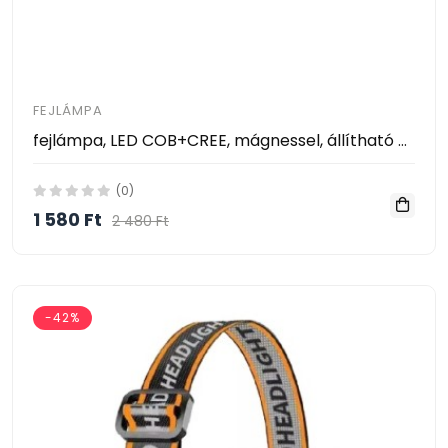
FEJLÁMPA
fejlámpa, LED COB+CREE, mágnessel, állítható pánttal, 200 lm, USB
(0)
1 580 Ft
2 480 Ft
-42%