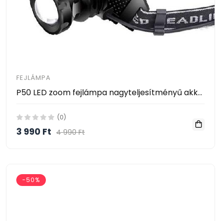
FEJLÁMPA
P50 LED zoom fejlámpa nagyteljesítményű akkumulátorral
(0)
3 990 Ft
4 990 Ft
-50%