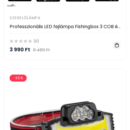
SZERELŐLÁMPA
Professzionális LED fejlámpa Fishingbox 3 COB és XPE LED szalaggal, 1200mAh akkumulátorral, vízálló, ideális kempingezéshez, horgászathoz és vadászathoz, C típus, 800 lumen, frontális
(0)
3 990 Ft
8 480 Ft
-35%