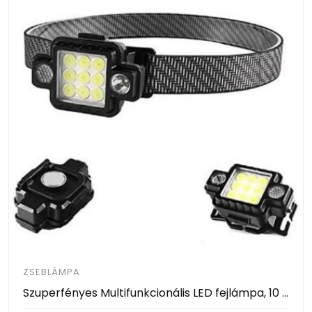
ZSEBLÁMPA
Szuperfényes Multifunkcionális LED fejlámpa, 10 LED akkumulátoros dönthető fejjel, TM-G21