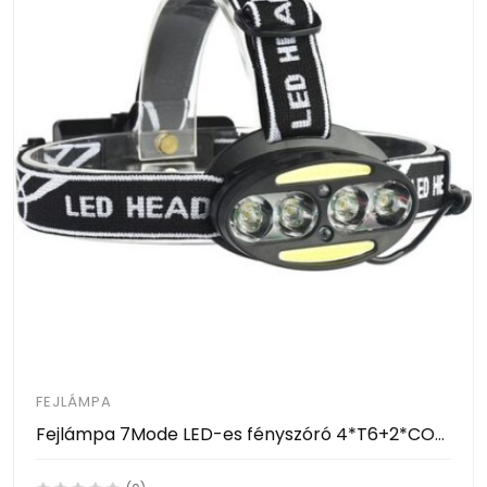
FEJLÁMPA
Fejlámpa 7Mode LED-es fényszóró 4*T6+2*COB+2*piros vízálló újratölthető MX-2504