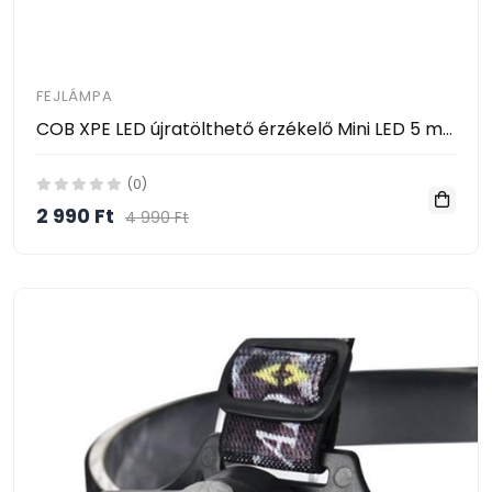
FEJLÁMPA
COB XPE LED újratölthető érzékelő Mini LED 5 módú testmozgás-érzékelő fejlámpa
(0)
2 990 Ft
4 990 Ft