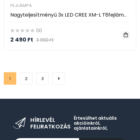
FEJLÁMPA
Nagyteljesítményű 3x LED CREE XM-L T6fejlámpa, 3W, 3800 lm, állítható szög, 12V töltő
(0)
2 490 Ft
3 990 Ft
1
2
3
Értesülhet aktuális
HÍRLEVÉL
akcióinkról,
FELIRATKOZÁS
ajánlatainkról,