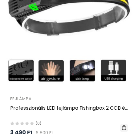
FEJLÁMPA
Professzionális LED fejlámpa Fishingbox 2 COB és XPE LED szalaggal, 1200mAh akkumulátorral, vízálló, ideális kempingezéshez, horgászathoz és vadászathoz, C típus, 800 lumen, frontális
(0)
3 490 Ft
6 800 Ft