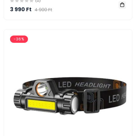
(0)
3 990 Ft
4 900 Ft
-36%