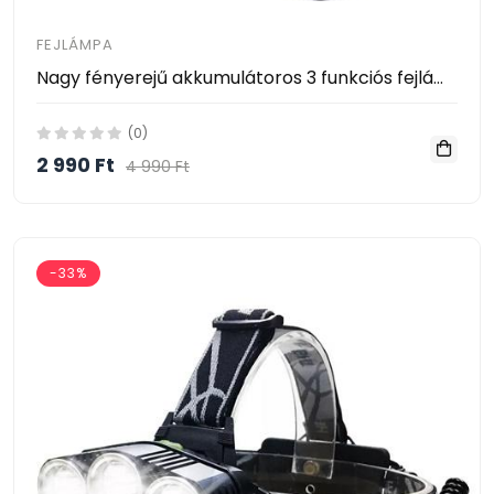
FEJLÁMPA
Nagy fényerejű akkumulátoros 3 funkciós fejlámpa beépített napelemmel
(0)
2 990 Ft
4 990 Ft
-33%