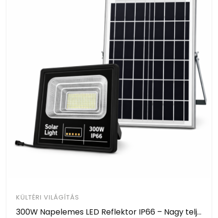
KÜLTÉRI VILÁGÍTÁS
300W Napelemes LED Reflektor IP66 – Nagy teljesítményű kültéri solar lámpa - JORTAN