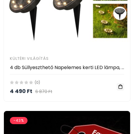
KÜLTÉRI VILÁGÍTÁS
4 db Süllyeszthető Napelemes kerti LED lámpa, 10 LED-es
(0)
4 490 Ft
6 870 Ft
-43%