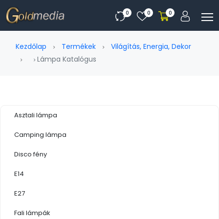
0
0
0
Kezdőlap
Termékek
Világítás, Energia, Dekor
Lámpa Katalógus
Asztali lámpa
Camping lámpa
Disco fény
E14
E27
Fali lámpák