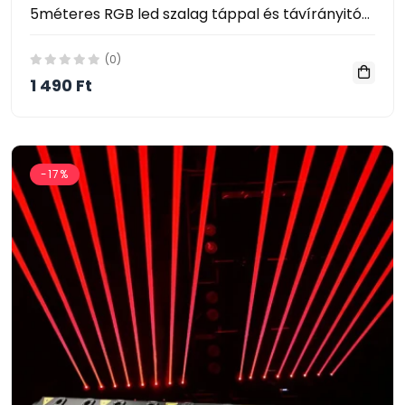
5méteres RGB led szalag táppal és távírányitóval
(0)
1 490 Ft
-17%