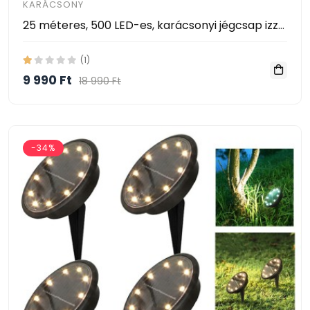
KARÁCSONY
25 méteres, 500 LED-es, karácsonyi jégcsap izzósor, sziporkázó fényfüzér, meleg fehér fénnyel
(1)
9 990 Ft
18 990 Ft
-34%