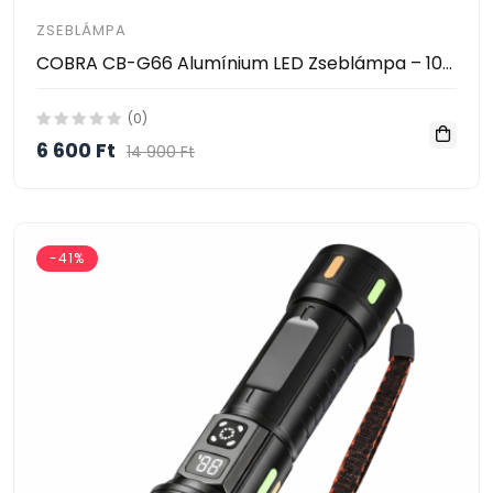
ZSEBLÁMPA
COBRA CB-G66 Alumínium LED Zseblámpa – 1000m Hatótáv, 38650 Akkumulátorral
(0)
6 600 Ft
14 900 Ft
-41%