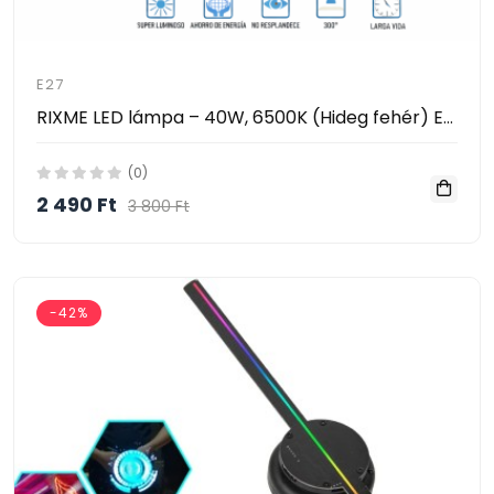
E27
RIXME LED lámpa – 40W, 6500K (Hideg fehér) E27
(0)
2 490 Ft
3 800 Ft
-42%