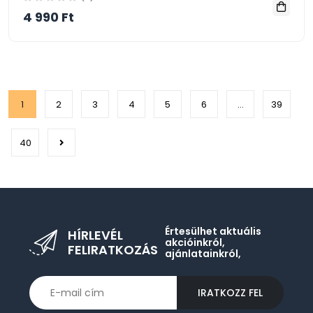
4 990 Ft
1
2
3
4
5
6
...
39
40
Értesülhet aktuális
HÍRLEVÉL
akcióinkról,
FELIRATKOZÁS
ajánlatainkról,
IRATKOZZ FEL