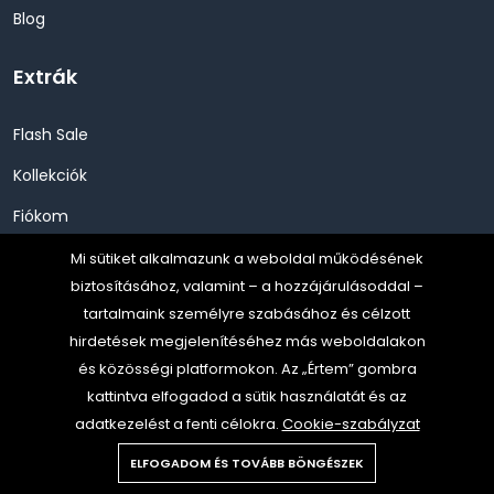
Blog
Extrák
Flash Sale
Kollekciók
Fiókom
EXTRA AJÁNLAT
Mi sütiket alkalmazunk a weboldal működésének
biztosításához, valamint – a hozzájárulásoddal –
Egyéni menü
tartalmaink személyre szabásához és célzott
hirdetések megjelenítéséhez más weboldalakon
és közösségi platformokon. Az „Értem” gombra
Autó ápolás, felszerelés
kattintva elfogadod a sütik használatát és az
Háztartás
adatkezelést a fenti célokra.
Cookie-szabályzat
Sport, szabadidő
ELFOGADOM ÉS TOVÁBB BÖNGÉSZEK