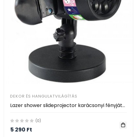
DEKOR ÉS HANGULATVILÁGÍTÁS
Lazer shower slideprojector karácsonyi fényjáték 12 mintával- Az unalmas led fénysorok helyett használj fényjátékot!
(0)
5 290 Ft