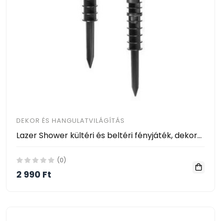
DEKOR ÉS HANGULATVILÁGÍTÁS
Lazer Shower kültéri és beltéri fényjáték, dekorációs vílágítás - Az unalmas led fénysorok helyett használj fényjátékot!
(0)
2 990 Ft