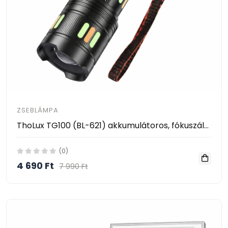
ZSEBLÁMPA
ThoLux TG100 (BL-621) akkumulátoros, fókuszálható LED zseblámpa – USB-C töltéssel és digitális kijelzővel
(0)
4 690 Ft
7 990 Ft