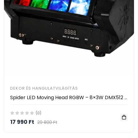
DEKOR ÉS HANGULATVILÁGÍTÁS
Spider LED Moving Head RGBW – 8×3W DMX512 Zenevezérelt LED Színpadi Fény HAYAMI KL25-120
(0)
17 990 Ft
29 800 Ft