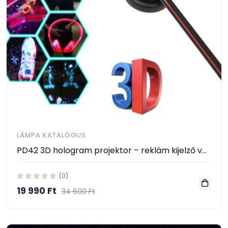
LÁMPA KATALÓGUS
PD42 3D hologram projektor – reklám kijelző ventilátor, falra szerelhető, HD LED
(0)
19 990 Ft
34 600 Ft