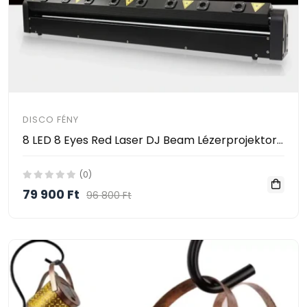
DISCO FÉNY
8 LED 8 Eyes Red Laser DJ Beam Lézerprojektor Fény Mozgó Fejekkel a DMX512 LED Disco Stage Lighting Bar Effect 500mwx
(0)
79 900 Ft
96 800 Ft