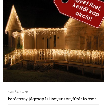
KARÁCSONY
karácsonyi jégcsap 1+1 ingyen fényfüzér izzósor választható hideg,meleg fehér v kék